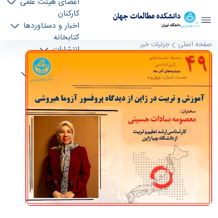
اعضای هیئت علمی
کارکنان
دانشکده مطالعات جهان
اخبار و دستاوردها
دانشگاه تهران
کتابخانه
ژاپن‌شناسی 49 | آموزش و تربیت در ژاپن از دیدگاه
صفحه اصلی
جزئیات خبر
انتشارات
پروفسور آزوما هیروشی - دانشکده مطالعات جهان
گروه آموزشی
fws
درباره دانشکده