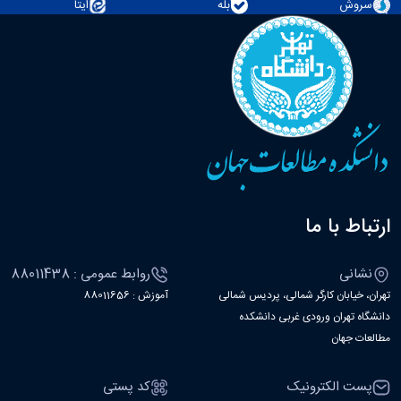
سروش
بله
ایتا
ارتباط با ما
نشانی
روابط عمومی : 88011438
تهران، خیابان کارگر شمالی، پردیس شمالی
آموزش : 88011656
دانشگاه تهران ورودی غربی دانشکده
مطالعات جهان
پست الکترونیک
کد پستی