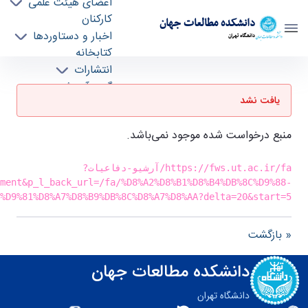
اعضای هیئت علمی
کارکنان
دانشکده مطالعات جهان
اخبار و دستاوردها
دانشگاه تهران
کتابخانه
انتشارات
صفحه اصلی - دانشکده مطالعات جهان fws
گروه آموزشی
یافت نشد
درباره دانشکده
منبع درخواست شده موجود نمی‌باشد.
https://fws.ut.ac.ir/fa/آرشیو-دفاعیات?
ment&p_l_back_url=/fa/%D8%A2%D8%B1%D8%B4%DB%8C%D9%88-
%D9%81%D8%A7%D8%B9%DB%8C%D8%A7%D8%AA?delta=20&start=5
« بازگشت
دانشکده مطالعات جهان
دانشگاه تهران